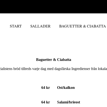
START
SALLADER
BAGUETTER & CIABATTA
Baguetter & Ciabatta
listens bröd tillreds varje dag med dagsfärska Ingredienser från lokala
64 kr
Ost/kalkon
64 kr
Salami/brieost