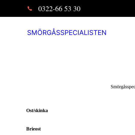
0322-66 53 30
SMÖRGÅSSPECIALISTEN
Smörgåsspecia
Ost/skinka
Brieost