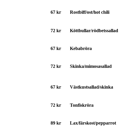
67 kr
Rostbiff/ost/hot chili
72 kr
Köttbullar/rödbetssallad
67 kr
Kebabröra
72 kr
Skinka/mimosasallad
67 kr
Västkustsallad/skinka
72 kr
Tonfiskröra
89 kr
Lax/färskost/pepparrot